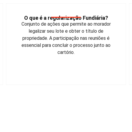
Quem pode Regularizar o seu Terreno
ou lote?
Pode regularizar quem mora em lote criado
antes de 22/12/2016, com documentos de
posse, sem disputa por outros e com
concordância dos vizinhos sobre os limites do
terreno.