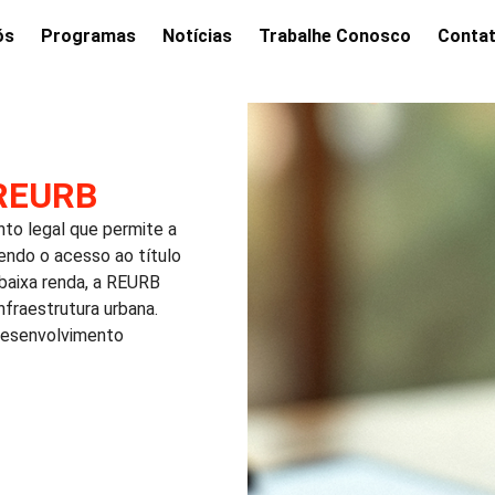
ós
Programas
Notícias
Trabalhe Conosco
Conta
 REURB
nto legal que permite a
endo o acesso ao título
 baixa renda, a REURB
infraestrutura urbana.
 desenvolvimento