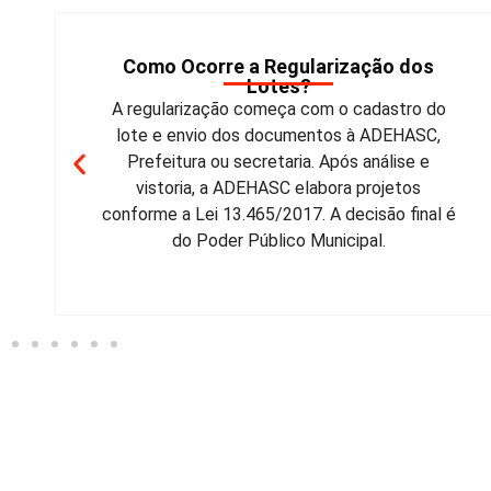
O que é a regularização Fundiária?
Conjunto de ações que permite ao morador
legalizar seu lote e obter o título de
propriedade. A participação nas reuniões é
essencial para concluir o processo junto ao
cartório.