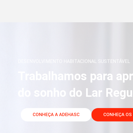
itação Rural
tação Rural (PNHR), parte do Minha Casa Minha
radias de agricultores familiares e trabalhadores
rurais
DESENVOLVIMENTO HABITACIONAL SUSTENTÁVEL
Trabalhamos para apr
do sonho do Lar Regu
CONHEÇA A ADEHASC
CONHEÇA OS