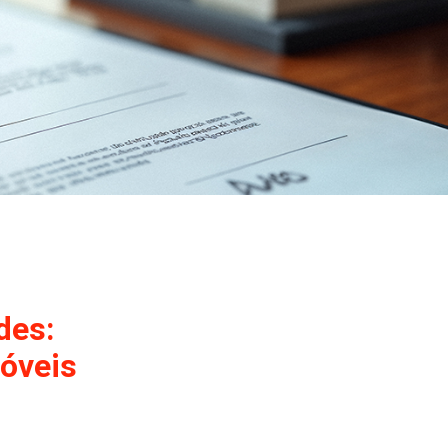
des:
móveis