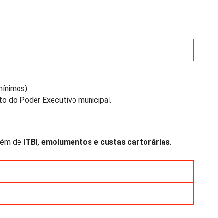
mínimos).
ato do Poder Executivo municipal.
além de
ITBI, emolumentos e custas cartorárias
.