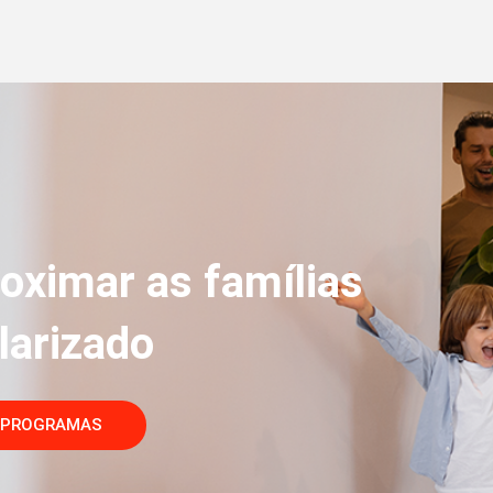
oximar as famílias
larizado
 PROGRAMAS